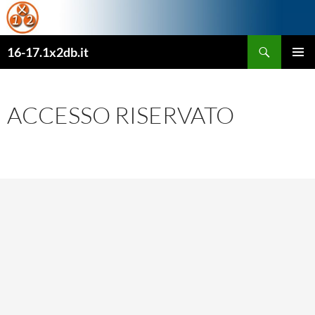
Cerca
16-17.1x2db.it
VAI
MENU
AL
PRINCI
CONTENUTO
ACCESSO RISERVATO